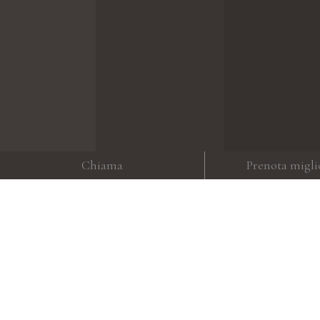
Chiama
Prenota migli