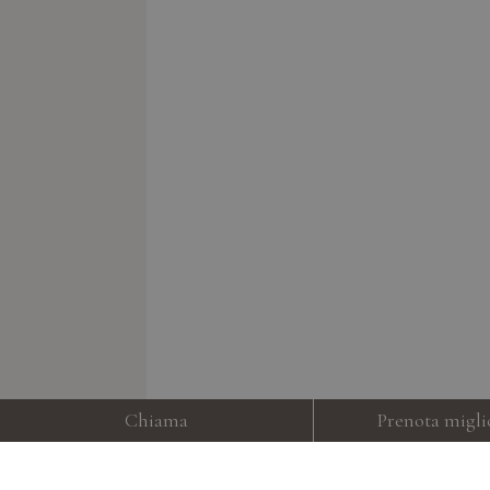
Chiama
Prenota migli