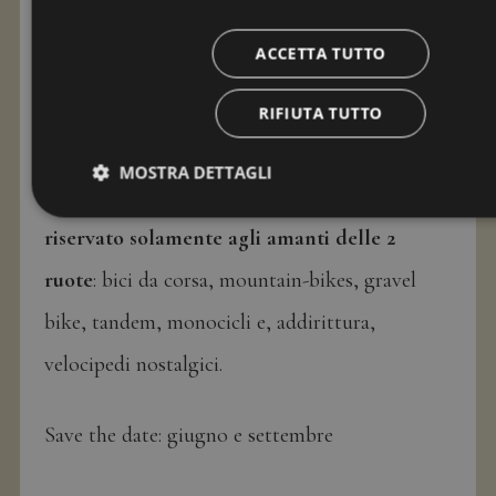
bici, il
Sellaronda Bike Day
,
manifestazione
ACCETTA TUTTO
non competitiva,
aperta a tutti
.
RIFIUTA TUTTO
Per questa occasione il famoso Sellaronda, il
MOSTRA DETTAGLI
giro dei passi attorno al gruppo del Sella
, è
riservato solamente agli amanti delle 2
ruote
: bici da corsa, mountain-bikes, gravel
bike, tandem, monocicli e, addirittura,
velocipedi nostalgici.
Save the date: giugno e settembre