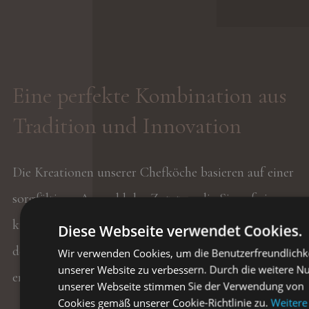
Eine perfekte Kombination aus
Tradition und Innovation
Die Kreationen unserer Chefköche basieren auf einer
sorgfältigen Auswahl der Zutaten, die Sie auf eine
kulinarische Reise führen, auf der Sie die Vorzüge
Diese Webseite verwendet Cookies.
der lokalen, italienischen und internationalen Küche
Wir verwenden Cookies, um die Benutzerfreundlichk
unserer Website zu verbessern. Durch die weitere N
entdecken werden.
unserer Webseite stimmen Sie der Verwendung von
Cookies gemäß unserer Cookie-Richtlinie zu.
Weitere