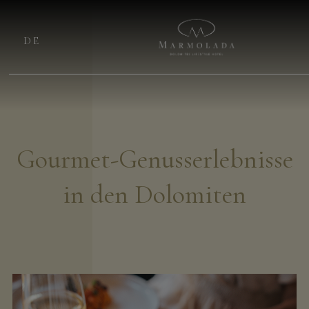
DE
Gourmet-Genusserlebnisse
in den Dolomiten