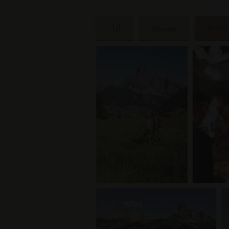
All
Rooms
Exter