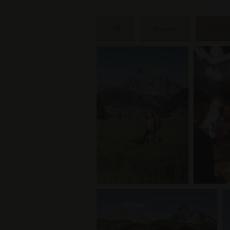
All
Rooms
Exter