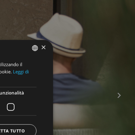
×
ilizzando il
ENGLISH
ookie.
Leggi di
ITALIAN
GERMAN
unzionalità
ETTA TUTTO