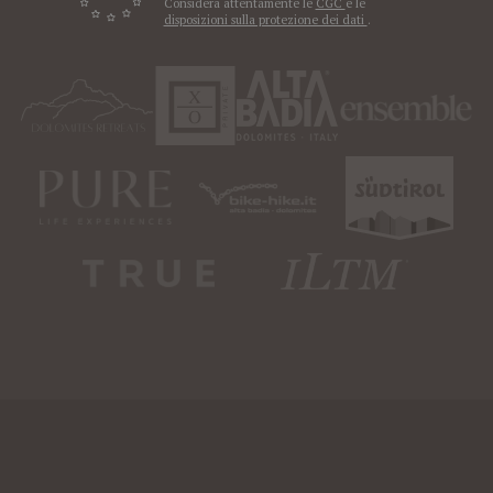
Considera attentamente le
CGC
e le
disposizioni sulla protezione dei dati
.