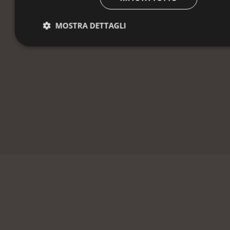
vi salutiamo come amici.„
MOSTRA DETTAGLI