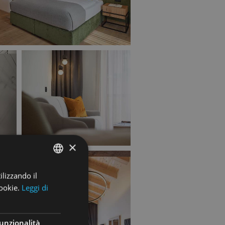
×
ilizzando il
ENGLISH
ookie.
Leggi di
ITALIAN
GERMAN
unzionalità