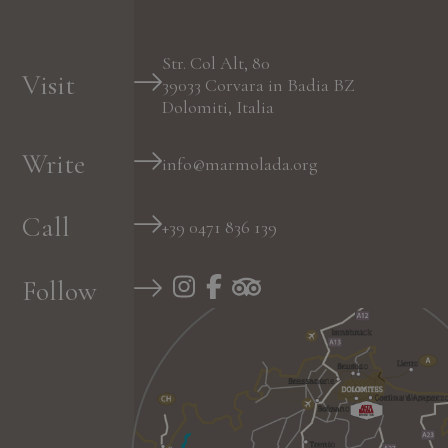
Str. Col Alt, 80
Visit
39033
Corvara in Badia
BZ
Dolomiti, Italia
Write
info@marmolada.org
Call
+39 0471 836 139
Follow