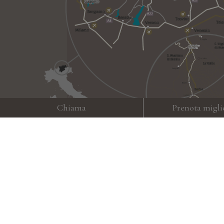
Chiama
Prenota migli
Meteo
Gallery