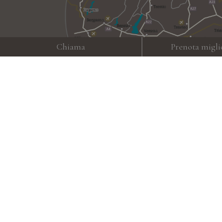
Chiama
Prenota migli
Meteo
Gallery