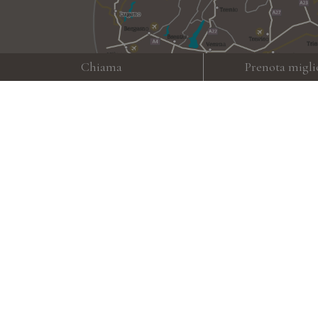
Chiama
Prenota migli
Meteo
Gallery