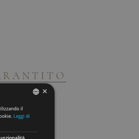
ARANTITO
×
ilizzando il
ENGLISH
ookie.
Leggi di
ITALIAN
GERMAN
unzionalità