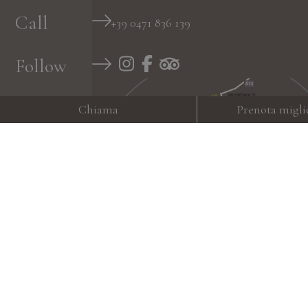
Call
+39 0471 836 139
Follow
Chiama
Prenota migli