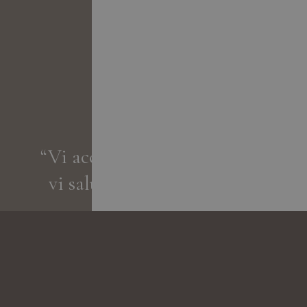
“Vi accogliamo come ospiti,
vi salutiamo come amici.„