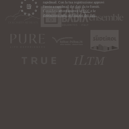
rapidmail. Con la tua registrazione approvi
l’invio a rapidmail dei dati da te forniti.
Considera attentamente le
CGC
e le
disposizioni sulla protezione dei dati
.