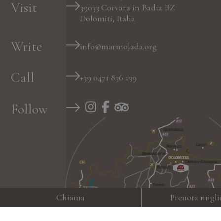
Visit
39033
Corvara in Badia
BZ
Dolomiti, Italia
Write
info@marmolada.org
Call
+39 0471 836 139
Follow
Chiama
Prenota migli