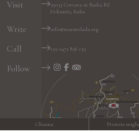
Visit
39033
Corvara in Badia
BZ
Dolomiti, Italia
Write
info@marmolada.org
Call
+39 0471 836 139
Follow
Chiama
Prenota migli