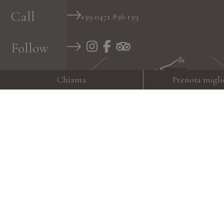
Call
+39 0471 836 139
Follow
Chiama
Prenota migli