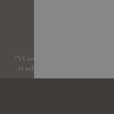
“Vi accogliamo come ospiti,
vi salutiamo come amici.„