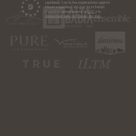
rapidmail. Con la tua registrazione approvi
l’invio a rapidmail dei dati da te forniti.
Considera attentamente le
CGC
e le
disposizioni sulla protezione dei dati
.