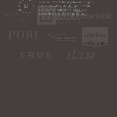
rapidmail. Con la tua registrazione approvi
l’invio a rapidmail dei dati da te forniti.
Considera attentamente le
CGC
e le
disposizioni sulla protezione dei dati
.