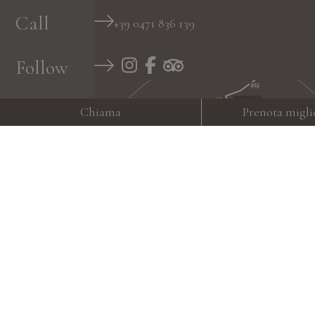
Call
+39 0471 836 139
Follow
Chiama
Prenota migli