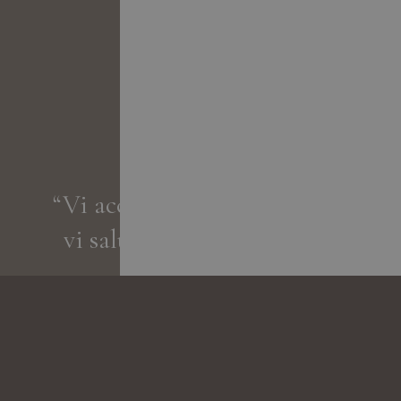
“Vi accogliamo come ospiti,
vi salutiamo come amici.„