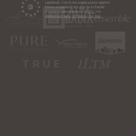
rapidmail. Con la tua registrazione approvi
l’invio a rapidmail dei dati da te forniti.
Considera attentamente le
CGC
e le
disposizioni sulla protezione dei dati
.