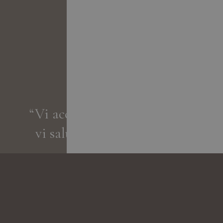
“Vi accogliamo come ospiti,
vi salutiamo come amici.„