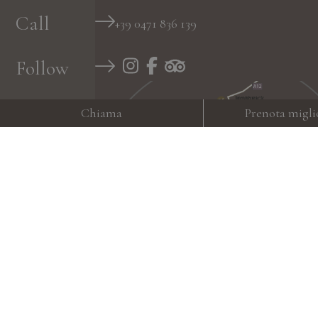
Call
+39 0471 836 139
Follow
Chiama
Prenota migli