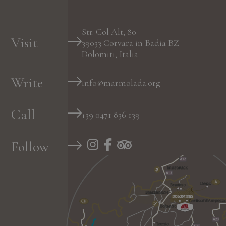
Str. Col Alt, 80
Visit
39033
Corvara in Badia
BZ
Dolomiti, Italia
Write
info@marmolada.org
Call
+39 0471 836 139
Follow