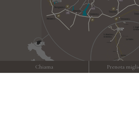
Chiama
Prenota migli
Meteo
Gallery