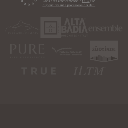
Considera attentamente le
CGC
e le
disposizioni sulla protezione dei dati
.