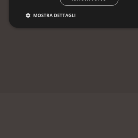
vi salutiamo come amici.„
MOSTRA DETTAGLI