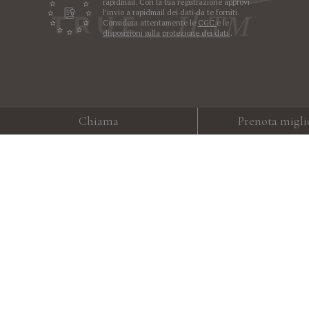
rapidmail. Con la tua registrazione approvi
l’invio a rapidmail dei dati da te forniti.
Considera attentamente le
CGC
e le
disposizioni sulla protezione dei dati
.
Chiama
Prenota migli