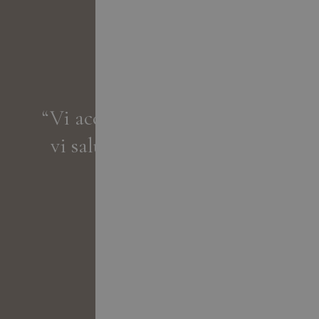
“Vi accogliamo come ospiti,
vi salutiamo come amici.„