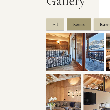
Gallery
All
Rooms
Exter