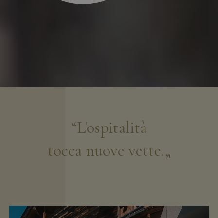
“L'ospitalità
tocca nuove vette.„