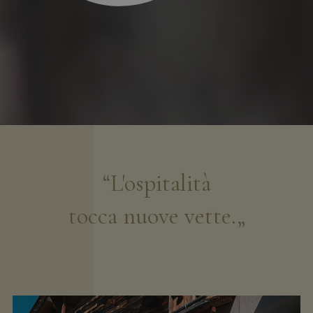
“L'ospitalità
tocca nuove vette.„