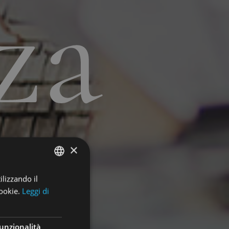
za
×
ilizzando il
ENGLISH
ookie.
Leggi di
ITALIAN
GERMAN
unzionalità