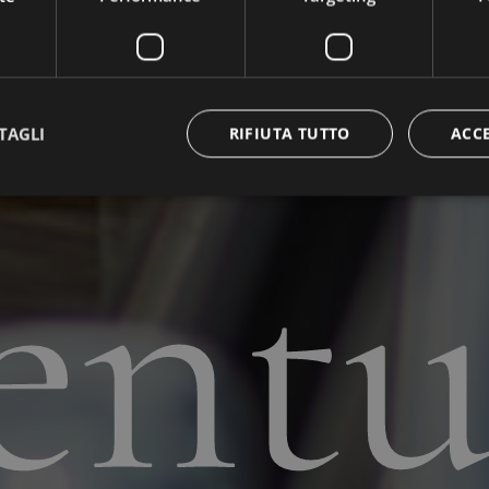
tra
TAGLI
RIFIUTA TUTTO
ACC
entu