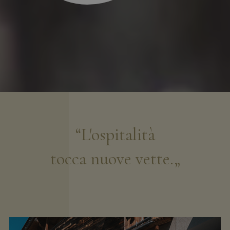
“L'ospitalità
tocca nuove vette.„