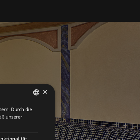
×
sern. Durch die
ENGLISH
äß unserer
ITALIAN
GERMAN
nktionalität