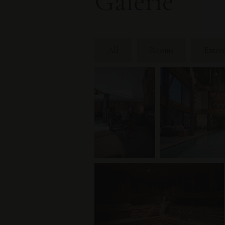
Galerie
All
Rooms
Exter