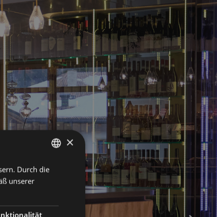
×
sern. Durch die
ENGLISH
äß unserer
ITALIAN
GERMAN
nktionalität