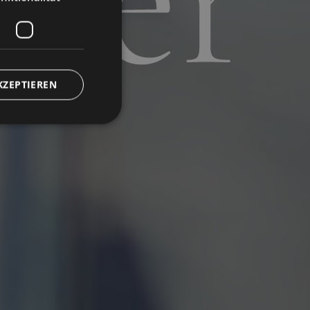
uer
KZEPTIEREN