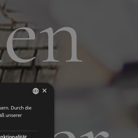
hen
×
sern. Durch die
ENGLISH
äß unserer
ITALIAN
GERMAN
nktionalität