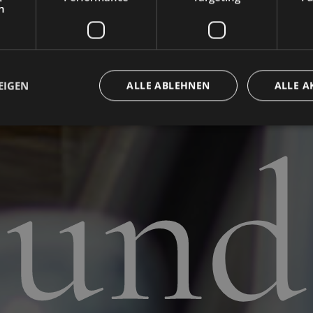
ente
h
EIGEN
ALLE ABLEHNEN
ALLE A
und