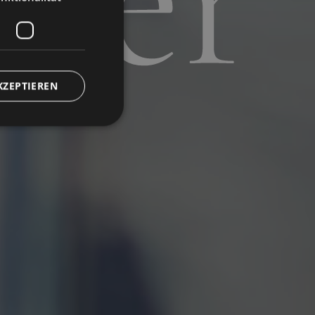
uer
KZEPTIEREN