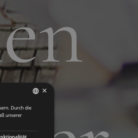
hen
×
sern. Durch die
ENGLISH
äß unserer
ITALIAN
GERMAN
nktionalität