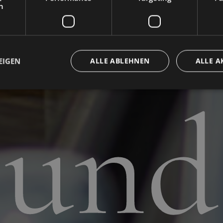
ente
h
EIGEN
ALLE ABLEHNEN
ALLE A
und