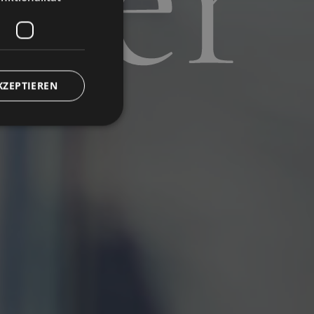
uer
KZEPTIEREN