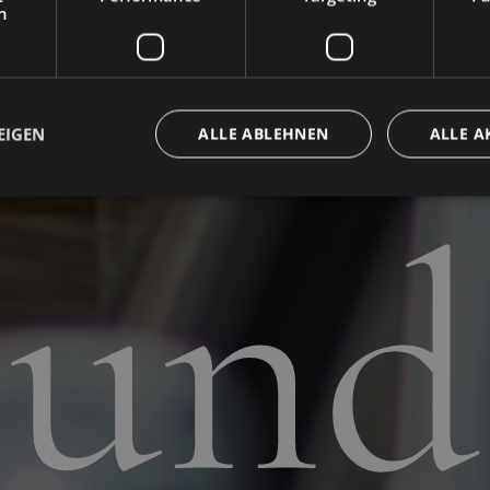
ente
h
EIGEN
ALLE ABLEHNEN
ALLE A
und