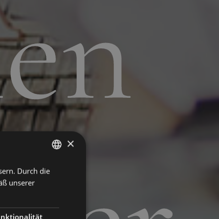
hen
×
sern. Durch die
ENGLISH
äß unserer
ITALIAN
GERMAN
nktionalität